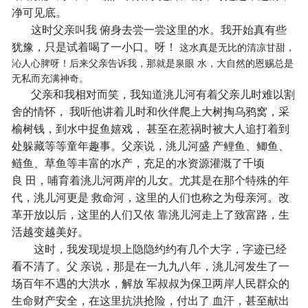
净可见底。
这时父亲叫我 俯身去尝一尝这里的水。我开始真有些
犹豫，只是试着喝了一小口。呀！
这水真是无比的清凉甘甜，
沁人心脾呀！后来父亲告诉我，那就是泉眼 水，大自然的恩赐总是
无私而充满神奇。
父亲和我相对而笑，我知道洮儿河有着父亲儿时难以割
舍的情怀， 我听他讲着儿时和伙伴爬上大树掏乌鸦窝，采
榆树钱，到水中捉鱼嬉戏， 甚至在惹祸时被大人追打着到
处躲藏等等童年趣事。父亲说，洮儿河盛 产鲤鱼、鲫鱼、
鲢鱼、草鱼等丰富的水产，充足的水资源灌溉了千顷
良 田，哺育着洮儿河两岸的儿女。尤其是在那个特殊的年
代，洮儿河更是 救命河，这里的人们也称之为母亲河。改
革开放以后，这里的人们又依 靠洮儿河走上了致富路，生
活越变越美好。
这时，我发现堤坝上隐隐约约有几个大字，字迹已经
看不清了。父 亲说，那是在一九九八年，洮儿河发生了一
场百年不遇的大洪水，解放 军叔叔为保卫两岸人民群众的
生命财产安全，在这里抗洪抢险，付出了 血汗，甚至献出