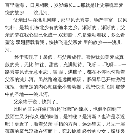
百里瀚海， 日月相吸，岁岁绵长……那就是让父亲魂牵梦
绕的故乡——洮儿河。
父亲出生在洮儿河畔，那里风光秀美、物产丰富、民风
纯朴，是我 们东北少有的渔米之乡。渐渐的，渐渐的，父
亲的梦在我心里已化成一 双翅膀，总是牵动着我，多么希
望这 双翅膀载着我，快快飞进父亲梦 里的故乡——洮儿
河。
终于实现了！暑假，与父亲成行。喜悦犹如美梦成真
般的美，无比 神往、甜蜜，充满期待。飞呀……飞呀……一
路秀美风光无意垂恋，满 眼，满脑子，都在不停地勾勒着
父亲的洮儿河。虽然路途遥远而颠簸， 肠胃早已开始激烈
抗拒，但坚定的内心却丝毫不曾动摇，我想快快飞到 那梦
中的圣地——洮儿河。
父亲终于说，快到了。
此时的耳边好像已响起“哗哗”的流水，也似乎闻到了一
股陌生又 好似久违的味道，是神秘？是清新？也许是亲近
吧！更近了，顺着父亲 手指的方向，远远望去，只见一层
薄薄的雾气浮动在河面上，宛若披着 轻纱的少女，朦胧袅