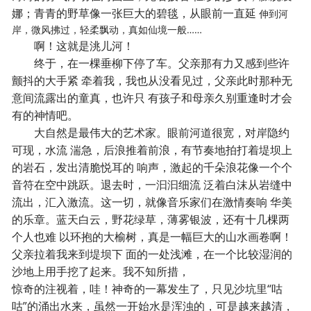
娜；青青的野草像一张巨大的碧毯，从眼前一直延
伸到河
岸，微风拂过，轻柔飘动，真如仙境一般……
啊！这就是洮儿河！
终于，在一棵垂柳下停了车。父亲那有力又感到些许
颤抖的大手紧 牵着我，我也从没看见过，父亲此时那种无
意间流露出的童真，也许只 有孩子和母亲久别重逢时才会
有的神情吧。
大自然是最伟大的艺术家。眼前河道很宽，对岸隐约
可现，水流 湍急，后浪推着前浪，有节奏地拍打着堤坝上
的岩石，发出清脆悦耳的 响声，激起的千朵浪花像一个个
音符在空中跳跃。退去时，一汩汩细流 泛着白沫从岩缝中
流出，汇入激流。这一切，就像音乐家们在激情奏响 华美
的乐章。蓝天白云，野花绿草，薄雾银波，还有十几棵两
个人也难 以环抱的大榆树，真是一幅巨大的山水画卷啊！
父亲拉着我来到堤坝下 面的一处浅滩，在一个比较湿润的
沙地上用手挖了起来。我不知所措，
惊奇的注视着，哇！神奇的一幕发生了，只见沙坑里“咕
咕”的涌出水来，虽然一开始水是浑浊的，可是越来越清，