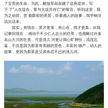
了宝贵的生命。为此，解放军叔叔建了这座堤坝，写
下 了“人在堤在，誓与大堤共存亡”的誓言。听到这里，我
为之动容。赏 着眼前的美景，听着感人的故事，我半晌没
说出话来。
其实，有情在，景才更亲，有心在，情才更真，从我
记事到现在， 感动于不少仁人志士的壮举，也领略过许多
名山大川的壮美，可是洮儿 河更让我心旷神怡，流连忘
返，不仅是因为那里有美丽的景色，丰富的 物产，动人的
故事，更因为那里是父亲依恋不已的洮儿河。